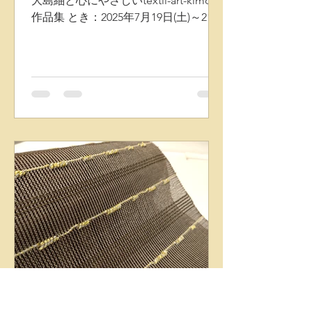
大島紬と心にやさしいtextil-art-kimono
作品集 とき：2025年7月19日(土)～21日
(月) ところ：松韻亭(sho-inn-tei)浜松城
公園内北側 〈出展目録〉 ・京都 千藤
(chitoh) 織着尺・染着尺・袋帯・名古
屋帯 ・紬のふくはら 大島紬・袋帯・
名古屋帯 ・一脇 帯締め・帯揚げ・履
物 ※一脇のスゲ調節は20日、21日のみ
行います。19日は不在のため商品のみ
のご提案となります。予めご了承くだ
さい。