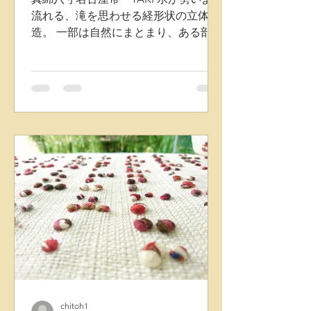
流れる、滝を思わせる経形状の立体構
造。 一部は自然にまとまり、ある部分
は色糸が柔らかく広がる様子、さらに
奥にはランダムな横糸を織り込むとに
より、素材感に変化を持たせて織り上
げています。 ドット系とは違った色の
重なりと立体感を表現しています。 株
式会社千藤 藤田織物 帯
chitoh1