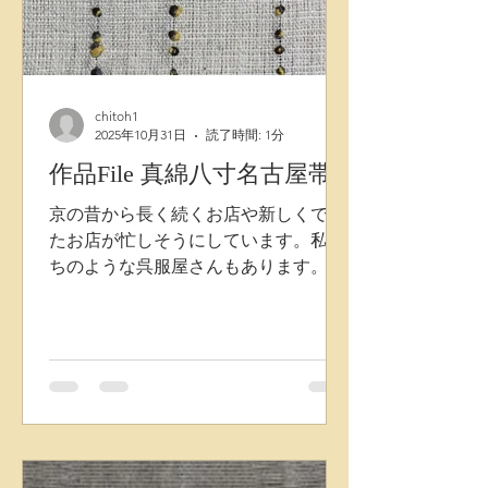
chitoh1
2025年10月31日
読了時間: 1分
作品File 真綿八寸名古屋帯
京の昔から長く続くお店や新しくでき
たお店が忙しそうにしています。私た
ちのような呉服屋さんもあります。そ
んな京の街を、新しい色目の絹真綿組
紐(特に今の下京区、中京区)昔ながら
の店構えやそのお店の賑わいも今とな
ってはとても懐かしいです。