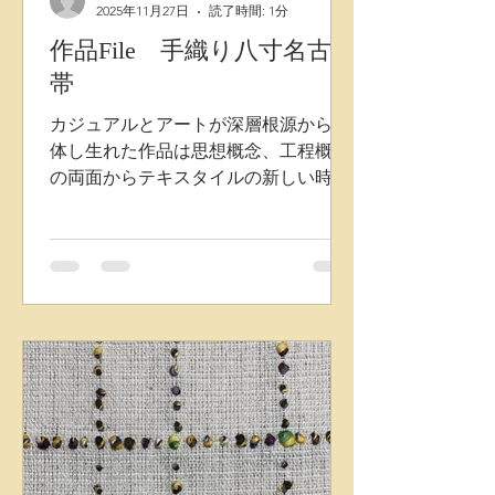
2025年11月27日
読了時間: 1分
作品File 手織り八寸名古屋
帯
カジュアルとアートが深層根源から合
体し生れた作品は思想概念、工程概念
の両面からテキスタイルの新しい時代
の扉を開きました。 織物にもう一層縦
に紐糸を乗せながら織り込み、残りの
縦紐糸は下に埋めていきます。 表層デ
ザインは温かい自然球状真綿ドットが
法則にのっとりながらかつランダムに
高低差をかもしながら配置されていま
す。 この遺伝子を持ついわゆる「ドッ
ト」と呼ばれる作品群は今なお進化し
続けています。 株式会社千藤 藤田織
物