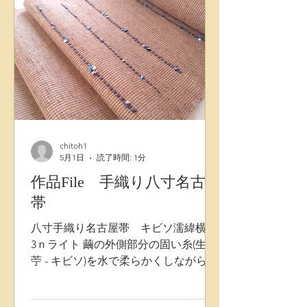
chitoh1
5月1日
読了時間: 1分
作品File 手織り八寸名古屋
帯
八寸手織り名古屋帯 キビソ濡緯横段
3ｎライト 繭の外側部分の固い糸(生皮
苧 - キビソ)を水で柔らかくしながら織
りあげる帯は、 独特な風合いと不揃い
な糸の質感により、単衣から盛夏まで