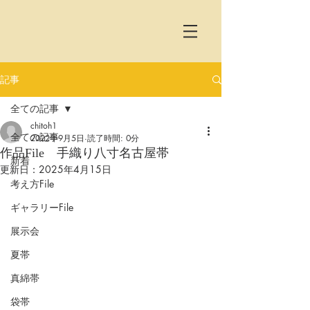
記事
全ての記事
chitoh1
全ての記事
2022年9月5日
読了時間: 0分
作品File 手織り八寸名古屋帯
新着
更新日：
2025年4月15日
考え方File
ギャラリーFile
展示会
夏帯
真綿帯
袋帯