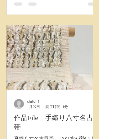
長くお使いいただけます。 今回発表さ
せていただく帯は、従来の生皮苧の固
さを工夫し、よりしなやかな風合いへ
と進化させ、表層のドット形状も控え
めに織りあがりました。 真夏でも軽や
かにモダンな装いをお楽しみいただけ
ます。
chitoh1
1月29日
読了時間: 1分
作品File 手織り八寸名古屋
帯
真綿八寸名古屋帯 TAKI 水が勢いよく