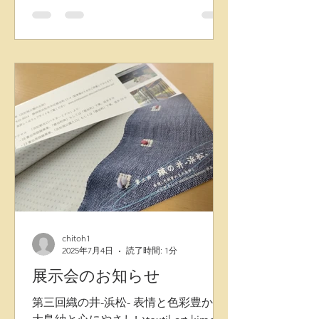
型になっています。 ・ 構造配置的視
点から 均等に配列された四角いすくい
模様の上にもう一層 横にデザイン真綿
糸を乗せ、左右3時9時に少し盛り上が
る織り方で、 縦にデザイン真綿糸を乗
せ、上下6時12時に少し盛り上がる織
り方で、 他では見られない造形になっ
ています。 またベースの織物も特別な
筬（オサ）を使い、 部分的に「ゆらぐ
時空間」をイメージデザインした曲線
ゆらぎ模様も作られています。
chitoh1
2025年7月4日
読了時間: 1分
展示会のお知らせ
第三回織の井-浜松- 表情と色彩豊かな