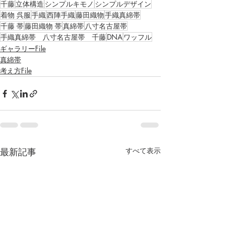
千藤
立体構造
シンプルキモノ
シンプルデザイン
着物 呉服
手織
西陣手織
藤田織物
手織真綿帯
千藤 帯
藤田織物 帯
真綿帯
八寸名古屋帯
手織真綿帯 八寸名古屋帯 千藤
DNA
ワッフル
ギャラリーFile
真綿帯
考え方File
最新記事
すべて表示