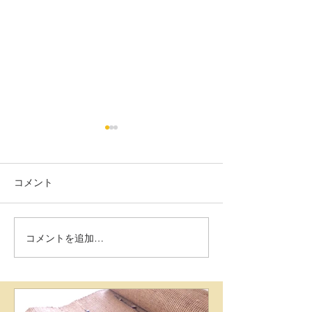
コメント
コメントを追加…
作品File 202106 八寸名古
作品File no.02
屋帯
寸名古屋帯