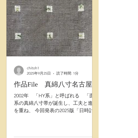
chitoh1
2025年9月25日
読了時間: 1分
作品File 真綿八寸名古屋帯
2002年 「HY系」と呼ばれる 「面」
系の真綿八寸帯が誕生し、工夫と進化
を重ね、 今回発表の2025版「日時計
Sun-Dial」八寸帯も、「面」の上に
「点」or「線」を乗せる形状ですが
「面」の2階層系作品が構造の基本原