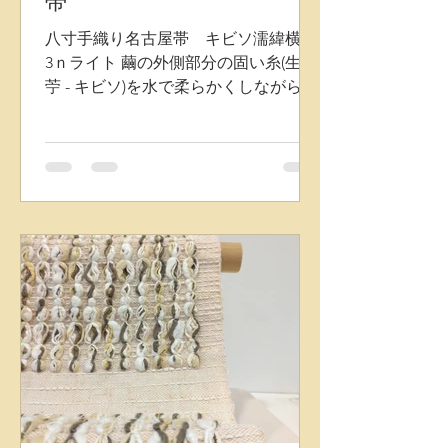
帯
八寸手織り名古屋帯 キビソ濡緯横段
3ｎライト 繭の外側部分の固い糸(生皮
苧 - キビソ)を水で柔らかくしながら織
りあげる帯は、 独特な風合いと不揃い
な糸の質感により、単衣から盛夏まで
長くお使いいただけます。 今回発表さ
せていただく帯は、従来の生皮苧の固
さを工夫し、よりしなやかな風合いへ
と進化させ、表層のドット形状も控え
めに織りあがりました。 真夏でも軽や
かにモダンな装いをお楽しみいただけ
ます。