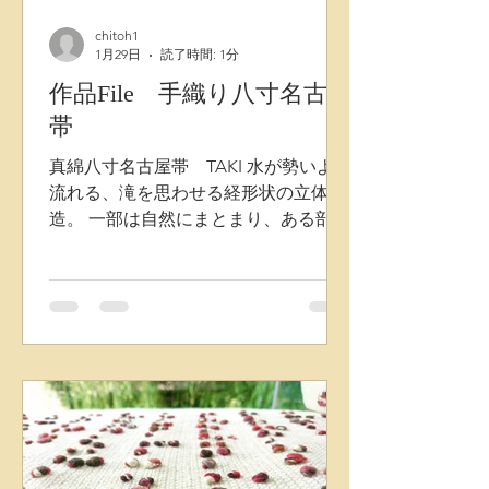
chitoh1
1月29日
読了時間: 1分
作品File 手織り八寸名古屋
帯
真綿八寸名古屋帯 TAKI 水が勢いよく
流れる、滝を思わせる経形状の立体構
造。 一部は自然にまとまり、ある部分
は色糸が柔らかく広がる様子、さらに
奥にはランダムな横糸を織り込むとに
より、素材感に変化を持たせて織り上
げています。 ドット系とは違った色の
重なりと立体感を表現しています。 株
式会社千藤 藤田織物 帯