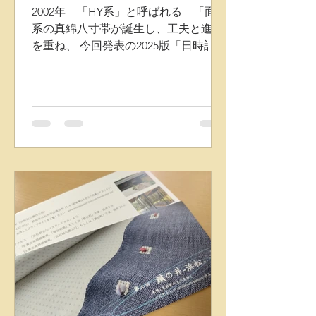
2002年 「HY系」と呼ばれる 「面」
系の真綿八寸帯が誕生し、工夫と進化
を重ね、 今回発表の2025版「日時計
Sun-Dial」八寸帯も、「面」の上に
「点」or「線」を乗せる形状ですが
「面」の2階層系作品が構造の基本原
型になっています。 ・ 構造配置的視
点から 均等に配列された四角いすくい
模様の上にもう一層 横にデザイン真綿
糸を乗せ、左右3時9時に少し盛り上が
る織り方で、 縦にデザイン真綿糸を乗
せ、上下6時12時に少し盛り上がる織
り方で、 他では見られない造形になっ
ています。 またベースの織物も特別な
筬（オサ）を使い、 部分的に「ゆらぐ
時空間」をイメージデザインした曲線
ゆらぎ模様も作られています。