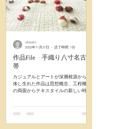
chitoh1
2025年11月27日
読了時間: 1分
作品File 手織り八寸名古屋
帯
カジュアルとアートが深層根源から合
体し生れた作品は思想概念、工程概念
の両面からテキスタイルの新しい時代
の扉を開きました。 織物にもう一層縦
に紐糸を乗せながら織り込み、残りの
縦紐糸は下に埋めていきます。 表層デ
ザインは温かい自然球状真綿ドットが
法則にのっとりながらかつランダムに