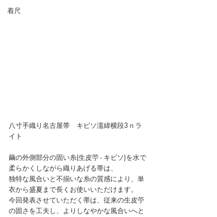
着尺
八寸手織り名古屋帯　キビソ濡緯横段3ｎラ
イト
繭の外側部分の固い糸(生皮苧 - キビソ)を水で
柔らかくしながら織りあげる帯は、
独特な風合いと不揃いな糸の質感により、単
衣から盛夏まで長くお使いいただけます。
今回発表させていただく帯は、従来の生皮苧
の固さを工夫し、よりしなやかな風合いへと