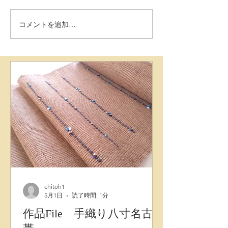
コメントを追加…
作品File ヌレヌキ九寸名
作品File 生皮
古屋帯
屋帯
chitoh1
5月1日
読了時間: 1分
作品File 手織り八寸名古屋