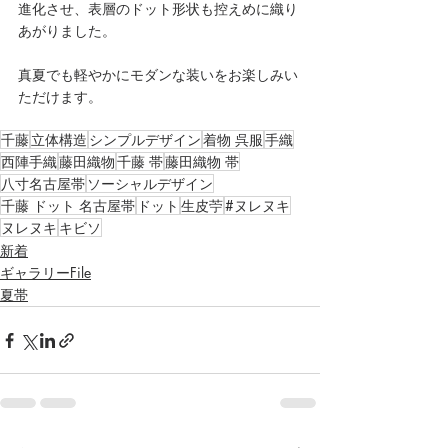
進化させ、表層のドット形状も控えめに織り
あがりました。
真夏でも軽やかにモダンな装いをお楽しみい
ただけます。
千藤
立体構造
シンプルデザイン
着物 呉服
手織
西陣手織
藤田織物
千藤 帯
藤田織物 帯
八寸名古屋帯
ソーシャルデザイン
千藤 ドット 名古屋帯
ドット
生皮苧
#ヌレヌキ
ヌレヌキ
キビソ
新着
ギャラリーFile
夏帯