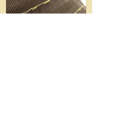
chitoh1
2025年6月11日
読了時間: 1分
作品File 手織八寸名古屋帯
夏手織り八寸名古屋帯 ドットライン
45 経糸の光沢感が涼し気で、暑くなる
季節に清涼感と難色も重なり合った糸
がライン上にデザインされたシンプル
ながらも上質な帯です。ランダムに捩
じられたドット形状の糸が、リズム感
と余韻を表現しモダンな印象です。生
皮苧(キビソ)とは違った柔らかなハリ
と艶のある糸は、様々なものに合わせ