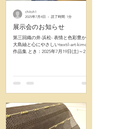
chitoh1
2025年7月4日
読了時間: 1分
展示会のお知らせ
第三回織の井-浜松- 表情と色彩豊かな
大島紬と心にやさしいtextil-art-kimono
作品集 とき：2025年7月19日(土)～21日
(月) ところ：松韻亭(sho-inn-tei)浜松城
公園内北側 〈出展目録〉 ・京都 千藤
(chitoh) 織着尺・染着尺・袋帯・名古
屋帯 ・紬のふくはら 大島紬・袋帯・
名古屋帯 ・一脇 帯締め・帯揚げ・履
物 ※一脇のスゲ調節は20日、21日のみ
行います。19日は不在のため商品のみ
のご提案となります。予めご了承くだ
さい。