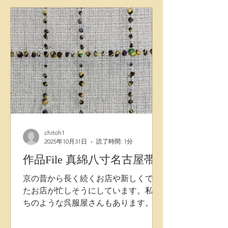
高低差をかもしながら配置されていま
す。 この遺伝子を持ついわゆる「ドッ
ト」と呼ばれる作品群は今なお進化し
続けています。 株式会社千藤 藤田織
物
chitoh1
2025年10月31日
読了時間: 1分
作品File 真綿八寸名古屋帯
京の昔から長く続くお店や新しくでき
たお店が忙しそうにしています。私た
ちのような呉服屋さんもあります。そ
んな京の街を、新しい色目の絹真綿組
紐(特に今の下京区、中京区)昔ながら