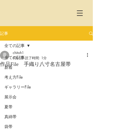
記事
全ての記事
chitoh1
全ての記事
5月1日
読了時間: 1分
作品File 手織り八寸名古屋帯
新着
考え方File
ギャラリーFile
展示会
夏帯
真綿帯
袋帯