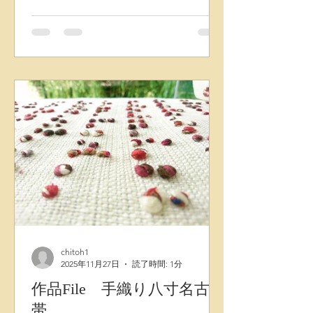
奥にはランダムな横糸を織り込むとに
より、素材感に変化を持たせて織り上
げています。 ドット系とは違った色の
重なりと立体感を表現しています。 株
式会社千藤 藤田織物 帯
chitoh1
2025年11月27日
読了時間: 1分
作品File 手織り八寸名古屋
帯