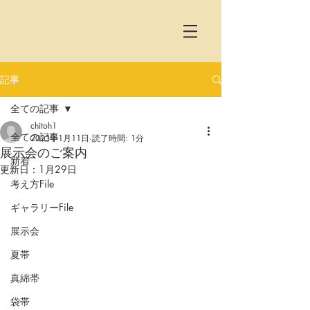
記事
全ての記事
chitoh1
全ての記事
2023年1月11日
読了時間: 1分
展示会のご案内
新着
更新日：
1月29日
考え方File
ギャラリーFile
展示会
夏帯
真綿帯
袋帯