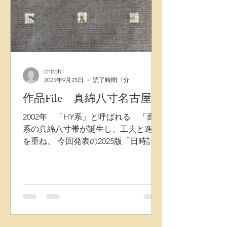
chitoh1
2025年9月25日
読了時間: 1分
作品File 真綿八寸名古屋帯
2002年 「HY系」と呼ばれる 「面」
系の真綿八寸帯が誕生し、工夫と進化
を重ね、 今回発表の2025版「日時計
Sun-Dial」八寸帯も、「面」の上に
「点」or「線」を乗せる形状ですが
「面」の2階層系作品が構造の基本原
型になっています。 ・ 構造配置的視
点から 均等に配列された四角いすくい
模様の上にもう一層 横にデザイン真綿
糸を乗せ、左右3時9時に少し盛り上が