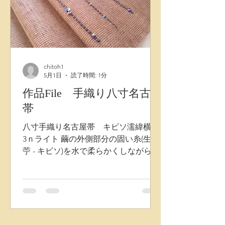
chitoh1
5月1日
読了時間: 1分
作品File 手織り八寸名古屋
帯
八寸手織り名古屋帯 キビソ濡緯横段
3ｎライト 繭の外側部分の固い糸(生皮
苧 - キビソ)を水で柔らかくしながら織
りあげる帯は、 独特な風合いと不揃い
な糸の質感により、単衣から盛夏まで
長くお使いいただけます。 今回発表さ
せていただく帯は、従来の生皮苧の固
さを工夫し、よりしなやかな風合いへ
と進化させ、表層のドット形状も控え