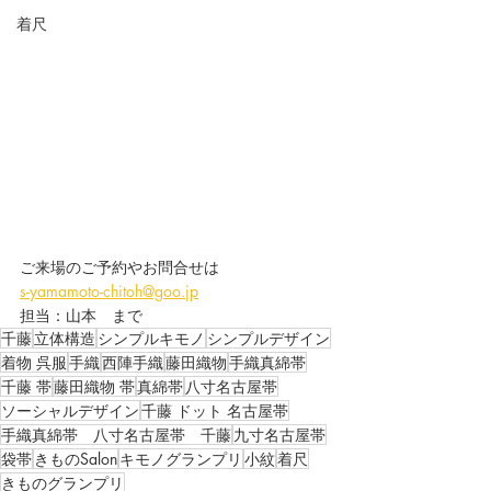
着尺
ご来場のご予約やお問合せは
s-yamamoto-chitoh@goo.jp
担当：山本　まで
千藤
立体構造
シンプルキモノ
シンプルデザイン
着物 呉服
手織
西陣手織
藤田織物
手織真綿帯
千藤 帯
藤田織物 帯
真綿帯
八寸名古屋帯
ソーシャルデザイン
千藤 ドット 名古屋帯
手織真綿帯 八寸名古屋帯 千藤
九寸名古屋帯
袋帯
きものSalon
キモノグランプリ
小紋
着尺
きものグランプリ