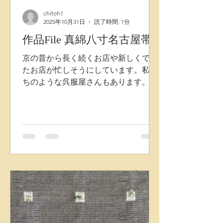
chitoh1
2025年10月31日
読了時間: 1分
作品File 真綿八寸名古屋帯
京の昔から長く続くお店や新しくでき
たお店が忙しそうにしています。私た
ちのような呉服屋さんもあります。そ
んな京の街を、新しい色目の絹真綿組
紐(特に今の下京区、中京区)昔ながら
の店構えやそのお店の賑わいも今とな
ってはとても懐かしいです。