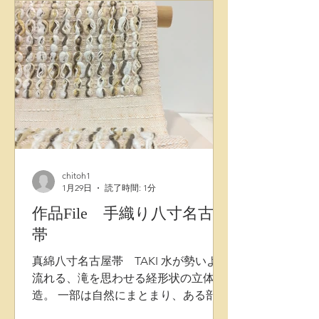
めに織りあがりました。 真夏でも軽や
かにモダンな装いをお楽しみいただけ
ます。
chitoh1
1月29日
読了時間: 1分
作品File 手織り八寸名古屋
帯
真綿八寸名古屋帯 TAKI 水が勢いよく
流れる、滝を思わせる経形状の立体構
造。 一部は自然にまとまり、ある部分
は色糸が柔らかく広がる様子、さらに