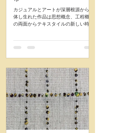
カジュアルとアートが深層根源から合
体し生れた作品は思想概念、工程概念
の両面からテキスタイルの新しい時代
の扉を開きました。 織物にもう一層縦
に紐糸を乗せながら織り込み、残りの
縦紐糸は下に埋めていきます。 表層デ
ザインは温かい自然球状真綿ドットが
法則にのっとりながらかつランダムに
高低差をかもしながら配置されていま
す。 この遺伝子を持ついわゆる「ドッ
ト」と呼ばれる作品群は今なお進化し
続けています。 株式会社千藤 藤田織
物