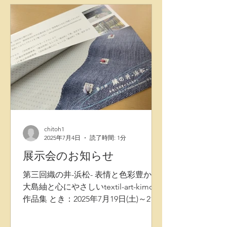
る織り方で、 縦にデザイン真綿糸を乗
せ、上下6時12時に少し盛り上がる織
り方で、 他では見られない造形になっ
ています。 またベースの織物も特別な
筬（オサ）を使い、 部分的に「ゆらぐ
時空間」をイメージデザインした曲線
ゆらぎ模様も作られています。
chitoh1
2025年7月4日
読了時間: 1分
展示会のお知らせ
第三回織の井-浜松- 表情と色彩豊かな
大島紬と心にやさしいtextil-art-kimono
作品集 とき：2025年7月19日(土)～21日
(月) ところ：松韻亭(sho-inn-tei)浜松城
公園内北側 〈出展目録〉 ・京都 千藤