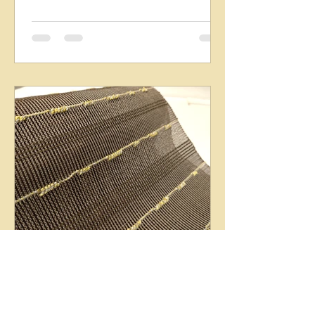
(chitoh) 織着尺・染着尺・袋帯・名古
屋帯 ・紬のふくはら 大島紬・袋帯・
名古屋帯 ・一脇 帯締め・帯揚げ・履
物 ※一脇のスゲ調節は20日、21日のみ
行います。19日は不在のため商品のみ
のご提案となります。予めご了承くだ
さい。
chitoh1
2025年6月11日
読了時間: 1分
作品File 手織八寸名古屋帯