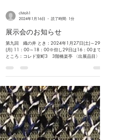
chitoh1
2024年1月16日
読了時間: 1分
展示会のお知らせ
第九回 織の井 とき：2024年1月27日(土)～29日
(月) 11：00～18：00※但し29日は16：00まで
ところ：コレド室町3 3階橋楽亭 〈出展品目〉・
京都千藤：織着尺・染着尺・袋帯・名古屋帯 ・紬
のふくはら：大島紬・袋帯・名古屋帯 ・一脇：帯
締め・帯揚げ・履物