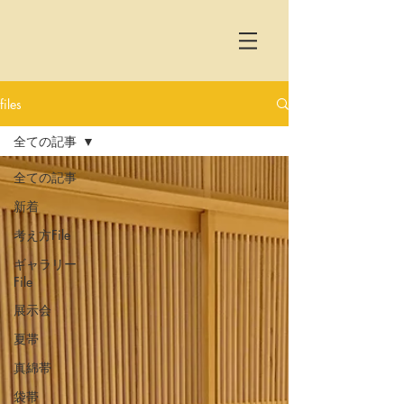
files
全ての記事
全ての記事
新着
考え方File
ギャラリー
File
展示会
夏帯
真綿帯
袋帯