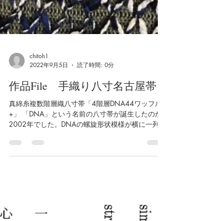
chitoh1
2022年9月5日
読了時間: 0分
作品File 手織り八寸名古屋帯
真綿糸複数階層織八寸帯「4階層DNA44ワッフル
+」 「DNA」という名前の八寸帯が誕生したのが
2002年でした。DNAの螺旋形状模様が横に一列配
した帯でした。そして3年後の2005年、DNA螺旋
模様を縦に44並べたワッフルのような形状の初期
モデル帯「4階層DNA44ワッフル+」が出来上がり