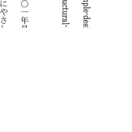
ました。以降、デザイン、色、階層模様が徐々に
変化し現在の様式になっています。光がワッフル
形状の織の中に入り込み乱反射することにより周
りの空気が色づき、その空気膜の色とリアルの糸
色が今までにない織物の表情や雰囲気を醸し出し
ています。